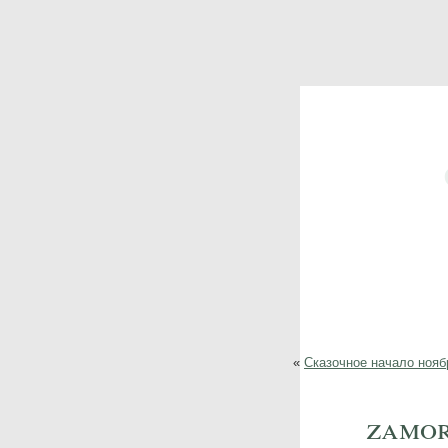
«
Сказочное начало нояб
zamor