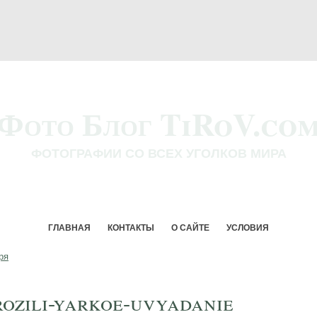
Фото Блог TiRoV.co
ФОТОГРАФИИ СО ВСЕХ УГОЛКОВ МИРА
ГЛАВНАЯ
КОНТАКТЫ
О САЙТЕ
УСЛОВИЯ
ря
ozili-yarkoe-uvyadanie