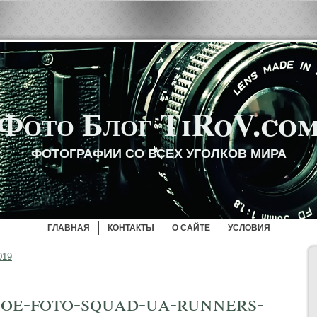
Фото Блог TiRoV.co
ФОТОГРАФИИ СО ВСЕХ УГОЛКОВ МИРА
ГЛАВНАЯ
КОНТАКТЫ
О САЙТЕ
УСЛОВИЯ
019
e-foto-squad-ua-runners-