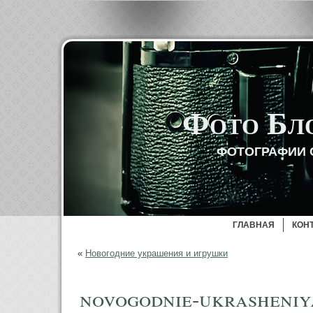
Фото Бл
ФОТОГРАФИИ 
ГЛАВНАЯ
КОН
«
Новогодние украшения и игрушки
novogodnie-ukrasheniy