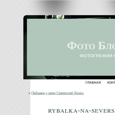
Фото Бл
ФОТОГРАФИИ 
ГЛАВНАЯ
КОН
«
Пейзажи у реки Северский Донец
rybalka-na-sever