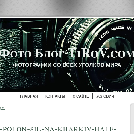
Фото Блог TiRoV.co
ФОТОГРАФИИ СО ВСЕХ УГОЛКОВ МИРА
ГЛАВНАЯ
КОНТАКТЫ
О САЙТЕ
УСЛОВИЯ
021
u-polon-sil-na-kharkiv-half-