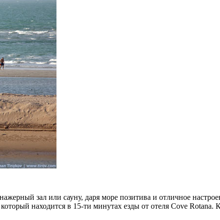
ажерный зал или сауну, даря море позитива и отличное настроени
который находится в 15-ти минутах езды от отеля Cove Rotana. Кс