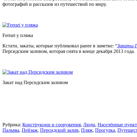
фотографий и рассказов из путешествий по миру.
Ferrari у пляжа
Кстати, закаты, которые публиковал ранее в заметке: “
Закаты П
Персидским заливом, которая снята в конце декабря 2013 года.
Закат над Персидским заливом
Рубрика:
Конструкции и сооружения
,
Люди
,
Населённые пунк
Пальмы
,
Пейзаж
,
Персидский залив
,
Пляж
,
Прогулка
,
Путешес