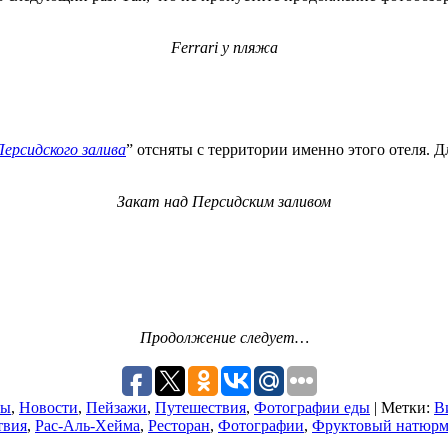
Ferrari у пляжа
ерсидского залива
” отсняты с территории именно этого отеля. Д
Закат над Персидским заливом
Продолжение следует…
ты
,
Новости
,
Пейзажи
,
Путешествия
,
Фотографии еды
| Метки:
В
твия
,
Рас-Аль-Хейма
,
Ресторан
,
Фотографии
,
Фруктовый натюрм