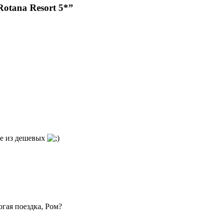
otana Resort 5*”
 не из дешевых
огая поездка, Ром?