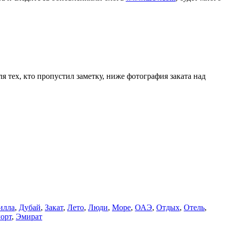
ля тех, кто пропустил заметку, ниже фотография заката над
илла
,
Дубай
,
Закат
,
Лето
,
Люди
,
Море
,
ОАЭ
,
Отдых
,
Отель
,
орт
,
Эмират