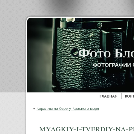
Фото Бл
ФОТОГРАФИИ 
ГЛАВНАЯ
КОН
«
Кораллы на берегу Красного моря
myagkiy-i-tverdiy-na-p