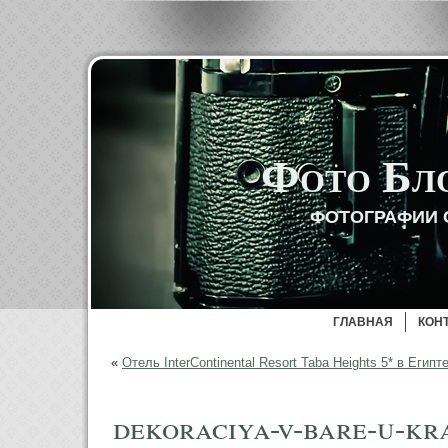
Фото Бл
ФОТОГРАФИИ 
ГЛАВНАЯ
КОН
«
Отель InterСontinental Resort Taba Heights 5* в Египт
dekoraciya-v-bare-u-kr