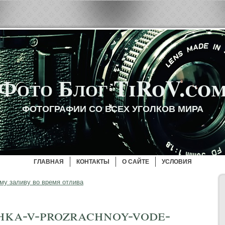
Фото Блог TiRoV.co
ФОТОГРАФИИ СО ВСЕХ УГОЛКОВ МИРА
ГЛАВНАЯ
КОНТАКТЫ
О САЙТЕ
УСЛОВИЯ
му заливу во время отлива
hka-v-prozrachnoy-vode-