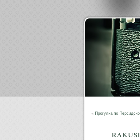
«
Прогулка по Персидско
rakus