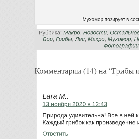
Мухомор позирует в со
Рубрика:
Макро
,
Новости
,
Остально
Бор
,
Грибы
,
Лес
,
Макро
,
Мухомор
,
Н
Фотографии
Комментарии (14) на “Грибы и
Lara M.:
13 ноября 2020 в 12:43
Природа удивительна! Все в ней к
Каждый грибок как произведение 
Ответить