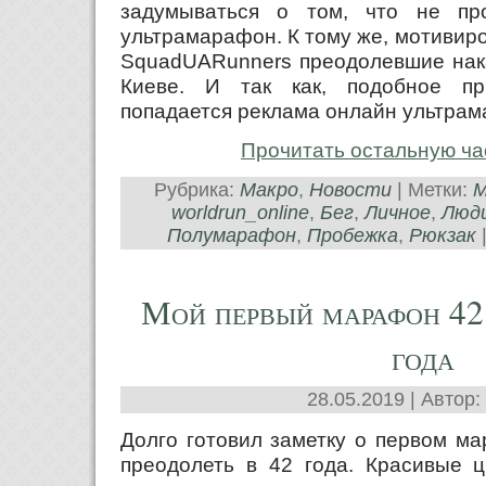
задумываться о том, что не п
ультрамарафон. К тому же, мотивир
SquadUARunners преодолевшие нак
Киеве. И так как, подобное при
попадается реклама онлайн ультра
Прочитать остальную ча
Рубрика:
Макро
,
Новости
| Метки:
M
worldrun_online
,
Бег
,
Личное
,
Люд
Полумарафон
,
Пробежка
,
Рюкзак
Мой первый марафон 42 
года
28.05.2019 | Автор:
Долго готовил заметку о первом м
преодолеть в 42 года. Красивые 