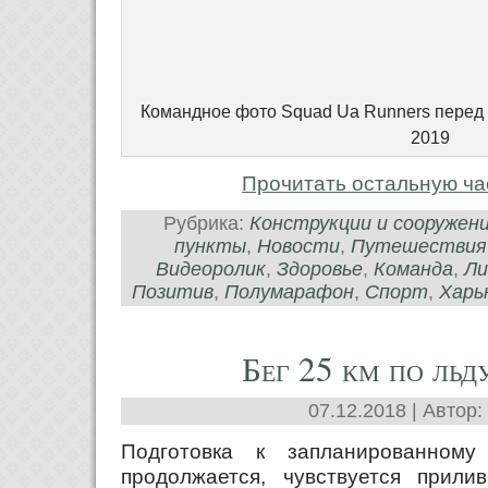
Командное фото Squad Ua Runners перед
2019
Прочитать остальную ча
Рубрика:
Конструкции и сооружен
пункты
,
Новости
,
Путешествия
Видеоролик
,
Здоровье
,
Команда
,
Ли
Позитив
,
Полумарафон
,
Спорт
,
Харь
Бег 25 км по льд
07.12.2018 | Автор:
Подготовка к запланированном
продолжается, чувствуется прили