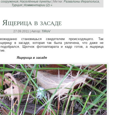
 сооружения
,
Населённые пункты
| Метки:
Развалины Иераполиса
,
Турция
|
Комментарии (2) »
Ящерица в засаде
27.09.2011 | Автор:
TiRoV
еожиданно становишься свидетелем происходящего. Так
ящерицу в засаде, которая так была увлечена, что даже не
 подобрался. Щелчок фотоаппарата и кадр готов, а ящерица
тие.
Ящерица в засаде