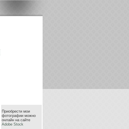
m
Приобрести мои
фотографии можно
онлайн на сайте
Adobe Stock