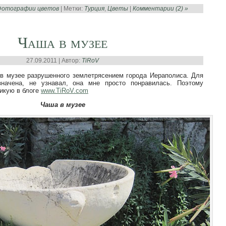
отографии цветов
| Метки:
Турция
,
Цветы
|
Комментарии (2) »
Чаша в музее
27.09.2011 | Автор:
TiRoV
в музее разрушенного землетрясением города Иераполиса. Для
начена, не узнавал, она мне просто понравилась. Поэтому
икую в блоге
www.TiRoV.com
Чаша в музее