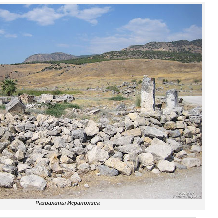
Развалины Иераполиса