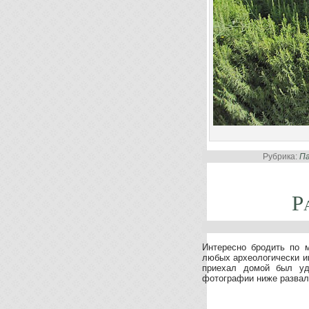
Рубрика:
П
Р
Интересно бродить по м
любых археологически ин
приехал домой был уд
фотографии ниже развал