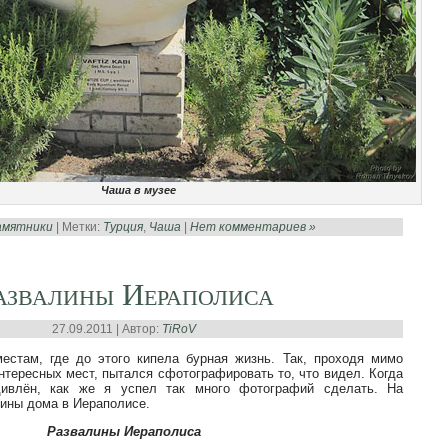
Чаша в музее
амятники
| Метки:
Турция
,
Чаша
|
Нет комментариев »
азвалины Иераполиса
27.09.2011 | Автор:
TiRoV
естам, где до этого кипела бурная жизнь. Так, проходя мимо
тересных мест, пытался сфотографировать то, что видел. Когда
ивлён, как же я успел так много фотографий сделать. На
ины дома в Иераполисе.
Развалины Иераполиса