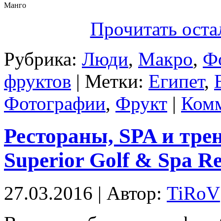
Манго
Прочитать оста
Рубрика:
Люди
,
Макро
,
Ф
фруктов
| Метки:
Египет
,
Фотографии
,
Фрукт
|
Комм
Рестораны, SPA и тре
Superior Golf & Spa Re
27.03.2016 | Автор:
TiRoV