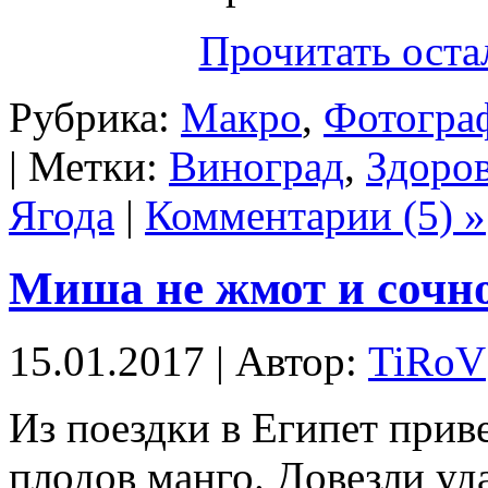
Прочитать оста
Рубрика:
Макро
,
Фотогра
| Метки:
Виноград
,
Здоро
Ягода
|
Комментарии (5) »
Миша не жмот и сочн
15.01.2017 | Автор:
TiRoV
Из поездки в Египет прив
плодов манго. Довезли уд