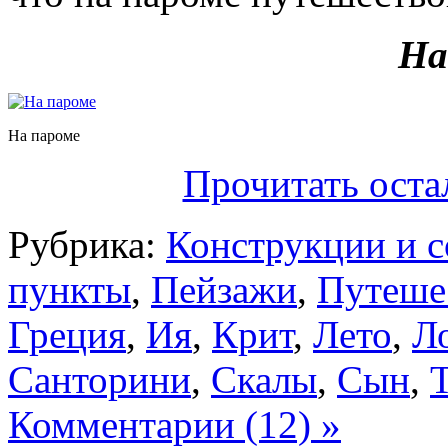
На
На пароме
Прочитать оста
Рубрика:
Конструкции и 
пункты
,
Пейзажи
,
Путеше
Греция
,
Ия
,
Крит
,
Лето
,
Л
Санторини
,
Скалы
,
Сын
,
Комментарии (12) »