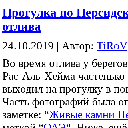
Прогулка по Персидск
отлива
24.10.2019 | Автор:
TiRoV
Во время отлива у берегов
Рас-Аль-Хейма частенько 
выходил на прогулку в по
Часть фотографий была оп
заметке: “
Живые камни Пе
меткой “
ОАЭ
“. Ниже, ещ