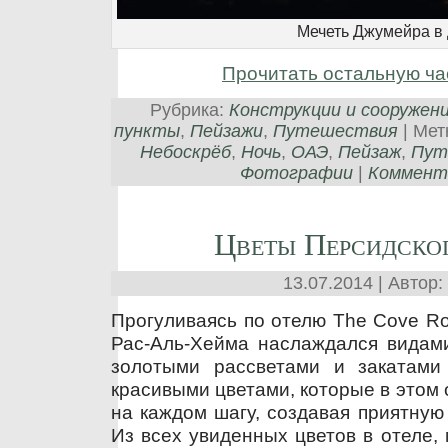
Мечеть Джумейра в
Прочитать остальную ча
Рубрика:
Конструкции и сооружен
пункты
,
Пейзажи
,
Путешествия
| Мет
Небоскрёб
,
Ночь
,
ОАЭ
,
Пейзаж
,
Пут
Фотографии
|
Коммента
Цветы Персидско
13.07.2014 | Автор:
Прогуливаясь по отелю The Cove Ro
Рас-Аль-Хейма наслаждался видами
золотыми рассветами и закатами
красивыми цветами, которые в этом 
на каждом шагу, создавая приятную
Из всех увиденных цветов в отеле,