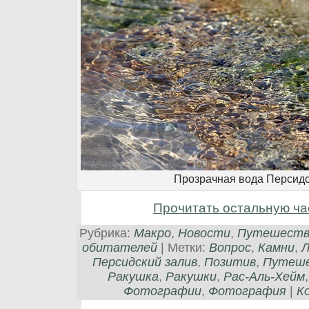
Прозрачная вода Персидс
Прочитать остальную ча
Рубрика:
Макро
,
Новости
,
Путешеств
обитателей
| Метки:
Вопрос
,
Камни
,
Персидский залив
,
Позитив
,
Путеш
Ракушка
,
Ракушки
,
Рас-Аль-Хейм
Фотографии
,
Фотография
|
К