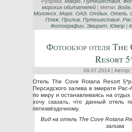
Рубрика:
Макро
,
Путешествия
,
Фо
морских обитателей
| Метки:
Вода
Моллюск
,
Море
,
ОАЭ
,
Отдых
,
Отель
,
Пляж
,
Прилив
,
Путешествия
,
Рас
Фотографии
,
Эмират
,
Юмор
|
К
Фотообзор отеля The
Resort 5
09.07.2014 | Автор:
Отель The Cove Rotana Resort 5*р
Персидского залива в эмирате Рас-
по миру и останавливаясь на отдых 
хочу сказать, что данный отель п
пятизвёздочному.
Вид на отель The Cove Rotana Re
залива