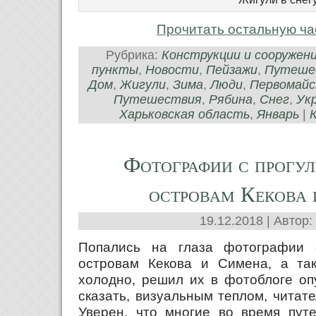
Прочитать остальную ча
Рубрика:
Конструкции и сооружен
пункты
,
Новости
,
Пейзажи
,
Путеше
Дом
,
Жигули
,
Зима
,
Люди
,
Первомайс
Путешествия
,
Рябина
,
Снег
,
Ук
Харьковская область
,
Январь
|
Фотографии с прогул
островам Кекова
19.12.2018 | Автор:
Попались на глаза фотографии 
островам Кекова и Симена, а та
холодно, решил их в фотоблоге опу
сказать, визуальным теплом, читате
Уверен, что многие во время пут