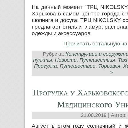
На данный момент “ТРЦ NIKOLSKY” 
Харькова в самом центре города с
шопинга и досуга. ТРЦ NIKOLSKY со
предлагает стиль и гламур, распол
одежды и аксессуаров.
Прочитать остальную ча
Рубрика:
Конструкции и сооружен
пункты
,
Новости
,
Путешествия
,
Тех
Прогулка
,
Путешествие
,
Торговля
,
Х
»
Прогулка у Харьковског
Медицинского Уни
21.08.2019 | Автор:
Август в этом году солнечный и ж