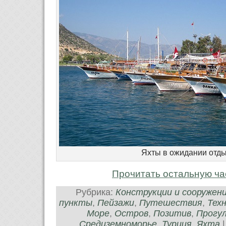
Яхты в ожидании отд
Прочитать остальную ча
Рубрика:
Конструкции и сооружен
пункты
,
Пейзажи
,
Путешествия
,
Тех
Море
,
Остров
,
Позитив
,
Прогу
Средиземноморье
,
Турция
,
Яхта