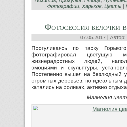
Позитив
,
Прогулка
,
Птица
,
Путешес
Фотографии
,
Харьков
,
Цветы
|
Фотосессия белочки в
07.05.2017 | Автор:
Прогуливаясь по парку Горьког
фотографировал цветущую 
жизнерадостных людей, напол
эмоциями и скульптуры, установл
Постепенно вышел на безлюдный уч
огромных деревьев, по идеальным д
катались на роликах, активно отдыха
Магнолия цве