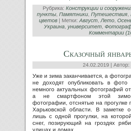
Рубрика:
Конструкции и сооружени
пункты
,
Памятники
,
Путешествия
,
цветов
| Метки:
Август
,
Лето
,
Осен
Украина
,
университет
,
Фотогра
Комментарии (10
Сказочный январь
24.02.2019 | Автор:
Уже и зима заканчивается, а фотогр
не доходят опубликовать в фото 
немного актуальных фотографий от
а не смартфоном этой зимой
фотографии, отснятые на прогулке 
Харьковской области. В заметке о
лишь с одной прогулки, на которо
снег, позирующий на гроздях ряби
улицах и домах.