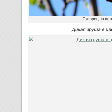
Скворец на вет
Дикая груша в ц