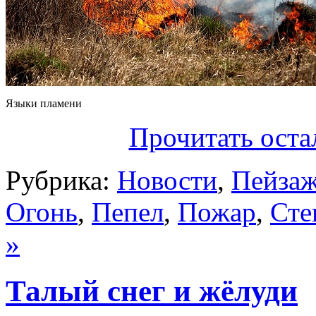
Языки пламени
Прочитать оста
Рубрика:
Новости
,
Пейза
Огонь
,
Пепел
,
Пожар
,
Сте
»
Талый снег и жёлуди