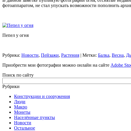
В данной заметке публикую фотографии огня, отснятые недавно
фотоаппаратом, не стал упускать возможности пополнить архи
Пепел у огня
Рубрика:
Новости
,
Пейзажи
,
Растения
| Метки:
Балка
,
Весна
,
Д
Приобрести мои фотографии можно онлайн на сайте
Adobe Sto
Поиск по сайту
Рубрики
Конструкции и сооружения
Люди
Макро
Монеты
Населённые пункты
Новости
Остальное