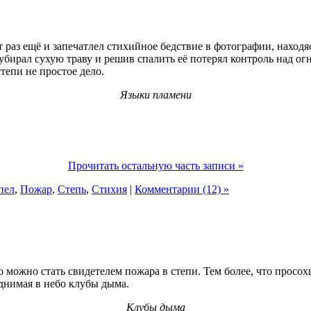
т раз ещё и запечатлел стихийное бедствие в фотографии, наход
убирал сухую траву и решив спалить её потерял контроль над ог
тепи не простое дело.
Языки пламени
Прочитать остальную часть записи »
пел
,
Пожар
,
Степь
,
Стихия
|
Комментарии (12) »
можно стать свидетелем пожара в степи. Тем более, что просохш
днимая в небо клубы дыма.
Клубы дыма