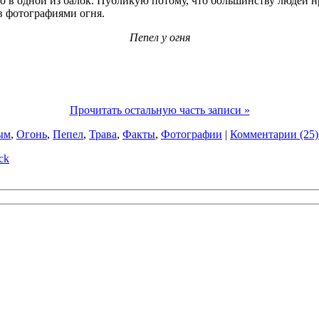
 в одной из балок. Публикую потому, что большинству людей нра
в фотографиями огня.
Пепел у огня
Прочитать остальную часть записи »
ым
,
Огонь
,
Пепел
,
Трава
,
Факты
,
Фотографии
|
Комментарии (25)
ck