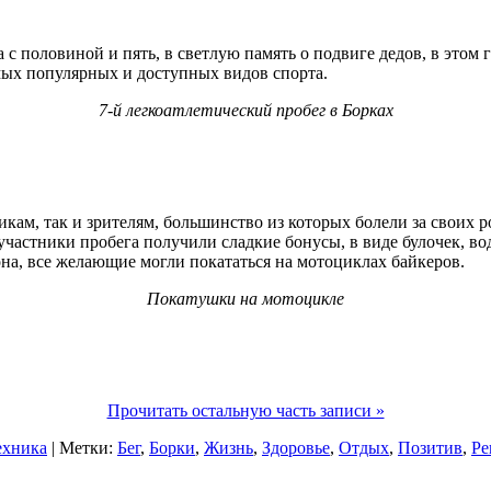
с половиной и пять, в светлую память о подвиге дедов, в этом г
амых популярных и доступных видов спорта.
7-й легкоатлетический пробег в Борках
икам, так и зрителям, большинство из которых болели за свои
 участники пробега получили сладкие бонусы, в виде булочек, в
она, все желающие могли покататься на мотоциклах байкеров.
Покатушки на мотоцикле
Прочитать остальную часть записи »
ехника
| Метки:
Бег
,
Борки
,
Жизнь
,
Здоровье
,
Отдых
,
Позитив
,
Ре