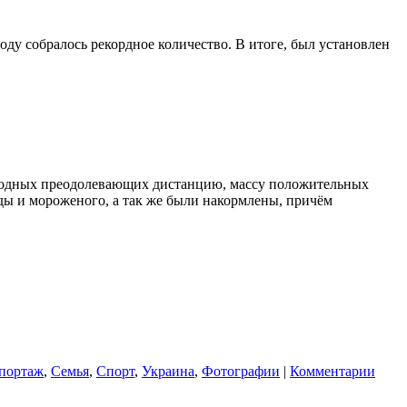
оду собралось рекордное количество. В итоге, был установлен
х родных преодолевающих дистанцию, массу положительных
оды и мороженого, а так же были накормлены, причём
портаж
,
Семья
,
Спорт
,
Украина
,
Фотографии
|
Комментарии