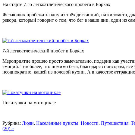
На старте 7-го легкоатлетического пробега в Борках
Желающих пробежать одну из трёх дистанций, на километр, два 
рекорд, который говорит о том, что бег в наши дни, один из с
7-й легкоатлетический пробег в Борках
Мероприятие прошло просто замечательно, подарив как участн
эмоций. Тем более, что помимо бега, благодаря спонсорам, все
неоднократно, кашей из полевой кухни. А в качестве аттракци
Покатушки на мотоцикле
Рубрика:
Люди
,
Населённые пункты
,
Новости
,
Путешествия
,
Т
(20) »