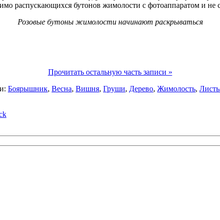
 мимо распускающихся бутонов жимолости с фотоаппаратом и не
Розовые бутоны жимолости начинают раскрываться
Прочитать остальную часть записи »
и:
Боярышник
,
Весна
,
Вишня
,
Груши
,
Дерево
,
Жимолость
,
Листь
ck