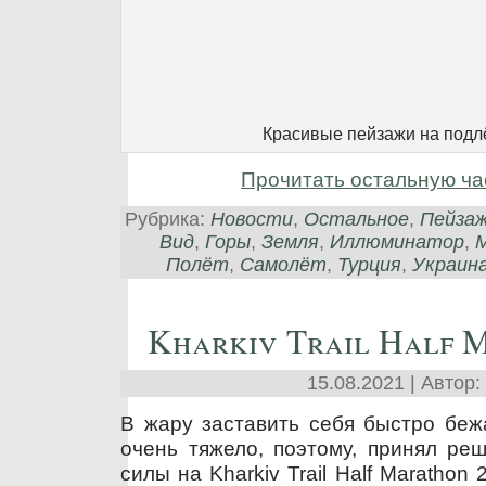
Красивые пейзажи на подл
Прочитать остальную ча
Рубрика:
Новости
,
Остальное
,
Пейза
Вид
,
Горы
,
Земля
,
Иллюминатор
,
Полёт
,
Самолёт
,
Турция
,
Украин
Kharkiv Trail Half 
15.08.2021 | Автор:
В жару заставить себя быстро бежа
очень тяжело, поэтому, принял ре
силы на Kharkiv Trail Half Marathon