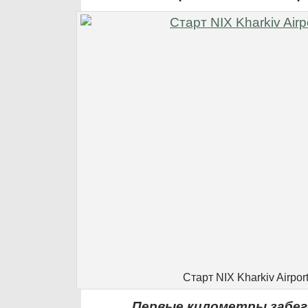
Старт NIX Kharkiv Airpor
Первые километры забег