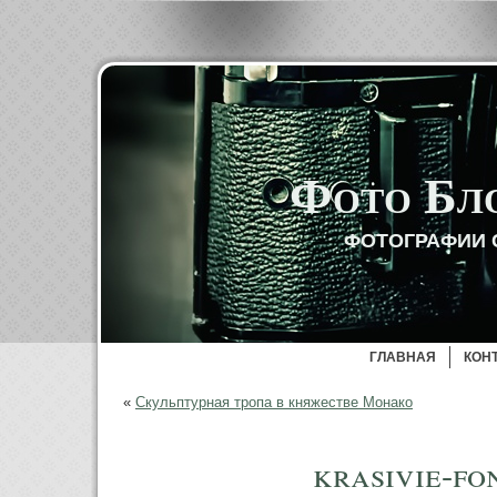
Фото Бл
ФОТОГРАФИИ 
ГЛАВНАЯ
КОН
«
Скульптурная тропа в княжестве Монако
krasivie-fo