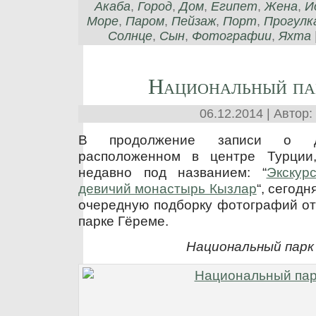
Акаба
,
Город
,
Дом
,
Египет
,
Жена
,
И
Море
,
Паром
,
Пейзаж
,
Порт
,
Прогулк
Солнце
,
Сын
,
Фотографии
,
Яхта
Национальный па
06.12.2014 | Автор:
В продолжение записи о де
расположенном в центре Турции,
недавно под названием: “
Экскур
девичий монастырь Кызлар
“, сегод
очередную подборку фотографий от
парке Гёреме.
Национальный парк