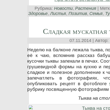
Рубрика:
Новости
,
Растения
| Мет
Здоровье
,
Листья
,
Позитив
,
Семья
,
Ту
Сладкая мускатная 
07.11.2014 | Автор:
Неделю на балконе лежала тыква, п
её к чаю, вспомнив рассказ бабу
кусочки тыквы запекали в печах. Соо
грушевидной формы на кухню и пер
сладкое и полезное дополнение к ч
запечатлеть в фотографиях, ч
опубликовать рецепт в фотоблоге
рубрику посвященную фотографиям 
Тыква на сто