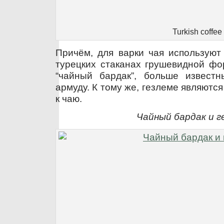
Turkish coffee
Причём, для варки чая используют
турецких стаканах грушевидной фо
“чайный бардак”, больше извест
армуду. К тому же, гезлеме являют
к чаю.
Чайный бардак и г