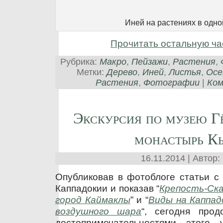
Иней на растениях в одно
Прочитать остальную ча
Рубрика:
Макро
,
Пейзажи
,
Растения
,
Метки:
Дерево
,
Иней
,
Листья
,
Осе
Растения
,
Фотографии
|
Ком
Экскурсия по музею Гё
монастырь К
16.11.2014 | Автор:
Опубликовав в фотоблоге статьи с
Каппадокии и показав “
Крепость-Ска
город Каймаклы
” и “
Виды на Каппад
воздушного шара
“, сегодня про
достопримечательностями этого 