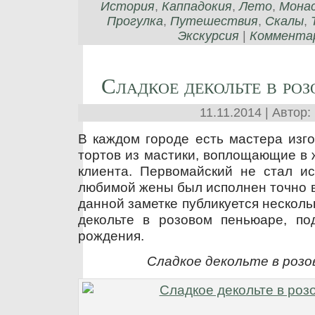
История
,
Каппадокия
,
Лето
,
Мона
Прогулка
,
Путешествия
,
Скалы
,
Экскурсия
|
Комментар
Сладкое декольте в ро
11.11.2014 | Автор:
В каждом городе есть мастера изг
тортов из мастики, воплощающие в
клиента. Первомайский не стал ис
любимой жены был исполнен точно в 
данной заметке публикуется нескол
декольте в розовом пеньюаре, п
рождения.
Сладкое декольте в розо