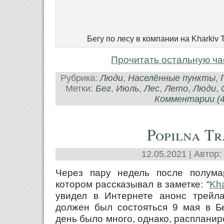
Бегу по лесу в компании на Kharkiv T
Прочитать остальную ча
Рубрика:
Люди
,
Населённые пункты
,
Метки:
Бег
,
Июль
,
Лес
,
Лето
,
Люди
,
Комментарии (4
Popilna Tr
12.05.2021 | Автор:
Через пару недель после полума
котором рассказывал в заметке: “
Kha
увидел в Интернете анонс трейла 
должен был состояться 9 мая в Бе
день было много, однако, распланир