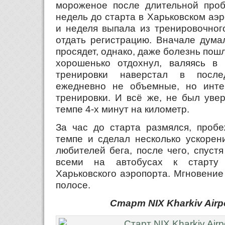
мороженое после длительной пробе
недель до старта в Харьковском аэр
и неделя выпала из тренировочног
отдать регистрацию. Вначале думал
просядет, однако, даже болезнь пошл
хорошенько отдохнул, валяясь в
тренировки наверстал в посл
ежедневно не объемные, но инте
тренировки. И всё же, не был увер
темпе 4-х минут на километр.
За час до старта размялся, пробе
темпе и сделал несколько ускорен
любителей бега, после чего, спуст
всеми на автобусах к старту
Харьковского аэропорта. Мгновение
полосе.
Старт NIX Kharkiv Airp