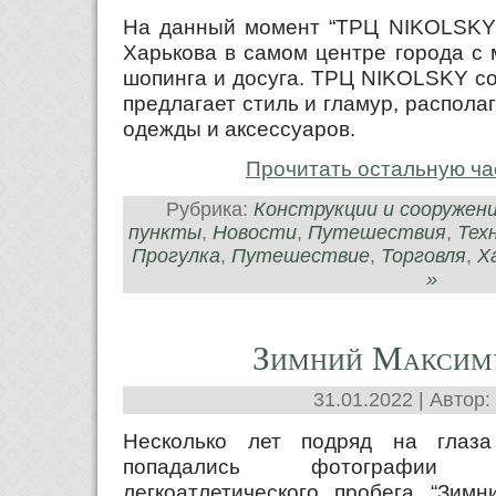
На данный момент “ТРЦ NIKOLSKY” 
Харькова в самом центре города с
шопинга и досуга. ТРЦ NIKOLSKY со
предлагает стиль и гламур, распол
одежды и аксессуаров.
Прочитать остальную ча
Рубрика:
Конструкции и сооружен
пункты
,
Новости
,
Путешествия
,
Тех
Прогулка
,
Путешествие
,
Торговля
,
Х
»
Зимний Максим
31.01.2022 | Автор:
Несколько лет подряд на глаз
попадались фотографии 
легкоатлетического пробега “Зимн