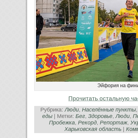
Эйфория на фин
Прочитать остальную ча
Рубрика:
Люди
,
Населённые пункты
еды
| Метки:
Бег
,
Здоровье
,
Люди
,
П
Пробежка
,
Рекорд
,
Репортаж
,
Ук
Харьковская область
|
Комм