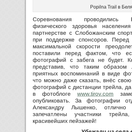
Popilna Trail в Бел
Соревнования проводились 
физического здоровья населени
партнерстве с Слобожанским спорт
при поддержке спонсоров. Перед
максимальной скорости преодоле
поставили перед фактом, что ес
фотографий с забега не будет. Ко
представив, что таким образом
приятных воспоминаний в виде фот
что можно даже сказать, внёс свою
фотографий с дистанции трейла, да
в фотоблоге
www.tirov.com
заме
опубликовать. За фотографии от
Александру Лышенко, отлично
запечатлены участники трейл
красивейших пейзажей!
Убежали из села 