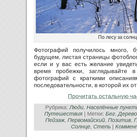
По лесу за солн
Фотографий получилось много, б
будущем, листая страницы фотобло
если и у вас есть желание увидеть
время пробежки, заглядывайте в
фотографий с краткими описания
последовательности, в которой их от
Прочитать остальную ча
Рубрика:
Люди
,
Населённые пункт
Путешествия
| Метки:
Бег
,
Дерево
Пейзаж
,
Первомайский
,
Позитив
,
Солнце
,
Степь
|
Коммент