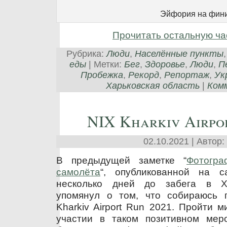
Эйфория на фин
Прочитать остальную ча
Рубрика:
Люди
,
Населённые пункты
еды
| Метки:
Бег
,
Здоровье
,
Люди
,
П
Пробежка
,
Рекорд
,
Репортаж
,
Ук
Харьковская область
|
Комм
NIX Kharkiv Airpo
02.10.2021 | Автор:
В предыдущей заметке “
Фотогр
самолёта
“, опубликованной на 
несколько дней до забега в Ха
упомянул о том, что собираюсь 
Kharkiv Airport Run 2021. Пройти 
участии в таком позитивном мер