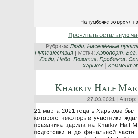
На тумбочке во время н
Прочитать остальную ча
Рубрика:
Люди
,
Населённые пункт
Путешествия
| Метки:
Аэропорт
,
Бег
Люди
,
Небо
,
Позитив
,
Пробежка
,
Са
Харьков
|
Комментари
Kharkiv Half Mar
27.03.2021 | Автор:
21 марта 2021 года в Харькове был
которого некоторые участники жда
праздника царила на Kharkiv Half 
подготовки и до финальной части 