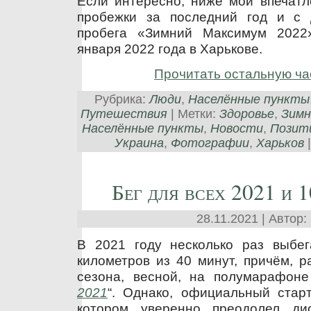
Если интересно, ниже мои впечатл
пробежки за последний год и с 
пробега «Зимний Максимум 2022
января 2022 года в Харькове.
Прочитать остальную ча
Рубрика:
Люди
,
Населённые пункты
Путешествия
| Метки:
Здоровье
,
Зимн
Населённые пункты
,
Новости
,
Позит
Украина
,
Фотографии
,
Харьков
Бег для всех 2021 и 1
28.11.2021 | Автор:
В 2021 году несколько раз выбе
километров из 40 минут, причём, р
сезона, весной, на полумарафоне
2021
“. Однако, официальный стар
котором уверенно преодолел д