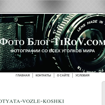
Фото Блог TiRoV.co
ФОТОГРАФИИ СО ВСЕХ УГОЛКОВ МИРА
ГЛАВНАЯ
КОНТАКТЫ
О САЙТЕ
УСЛОВИЯ
otyata-vozle-koshki