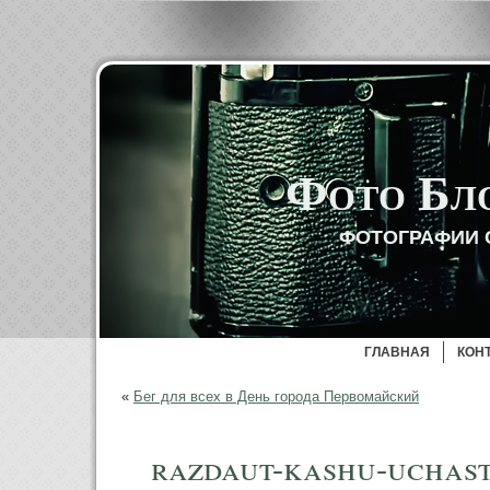
Фото Бл
ФОТОГРАФИИ 
ГЛАВНАЯ
КОН
«
Бег для всех в День города Первомайский
razdaut-kashu-uchas