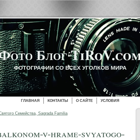
Фото Блог TiRoV.co
ФОТОГРАФИИ СО ВСЕХ УГОЛКОВ МИРА
ГЛАВНАЯ
КОНТАКТЫ
О САЙТЕ
УСЛОВИЯ
вятого Семейства, Sagrada Familia
balkonom-v-hrame-svyatogo-