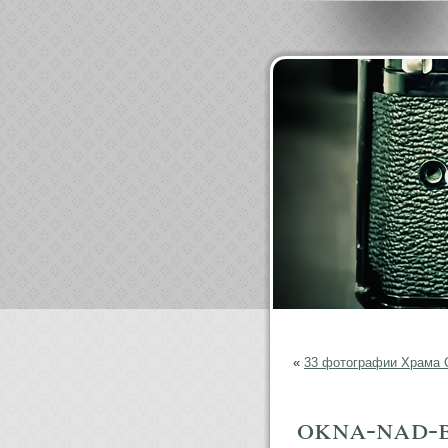
«
33 фотографии Храма С
okna-nad-