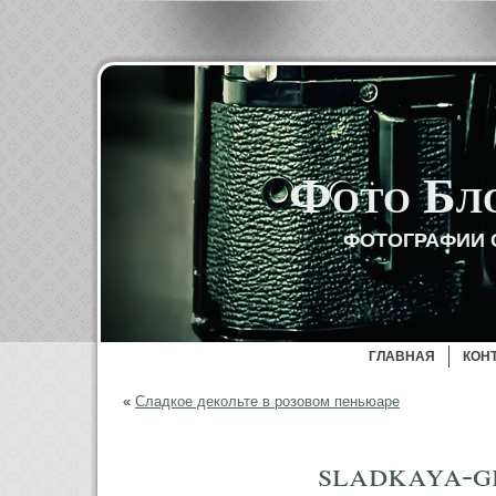
Фото Бл
ФОТОГРАФИИ 
ГЛАВНАЯ
КОН
«
Сладкое декольте в розовом пеньюаре
sladkaya-g