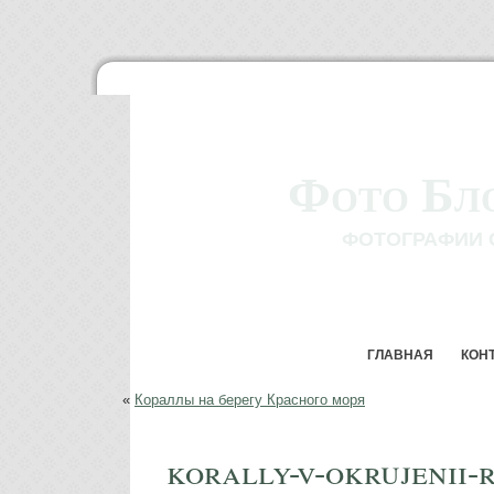
Фото Бл
ФОТОГРАФИИ 
ГЛАВНАЯ
КОН
«
Кораллы на берегу Красного моря
korally-v-okrujenii-