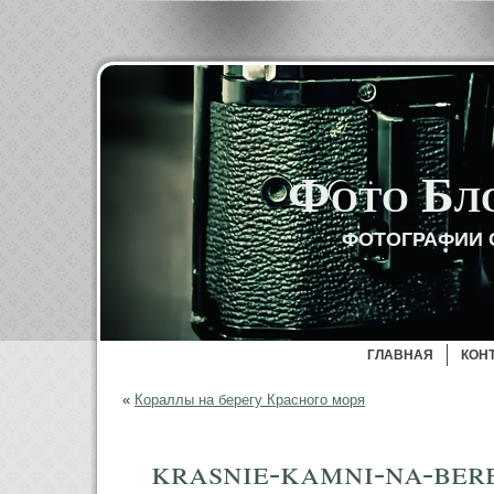
Фото Бл
ФОТОГРАФИИ 
ГЛАВНАЯ
КОН
«
Кораллы на берегу Красного моря
krasnie-kamni-na-ber