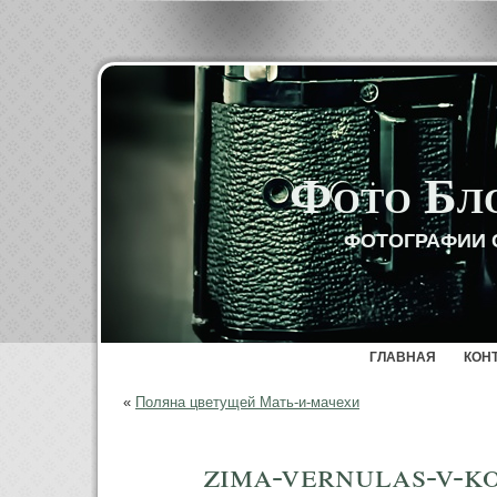
Фото Бл
ФОТОГРАФИИ 
ГЛАВНАЯ
КОН
«
Поляна цветущей Мать-и-мачехи
zima-vernulas-v-k