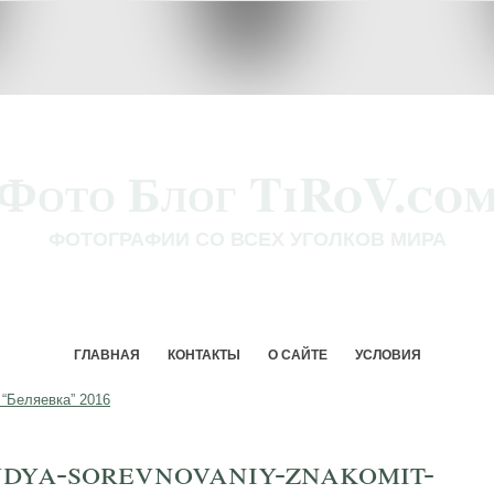
Фото Блог TiRoV.co
ФОТОГРАФИИ СО ВСЕХ УГОЛКОВ МИРА
ГЛАВНАЯ
КОНТАКТЫ
О САЙТЕ
УСЛОВИЯ
“Беляевка” 2016
udya-sorevnovaniy-znakomit-