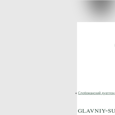
«
Слобожанский дуатлон 
glavniy-s