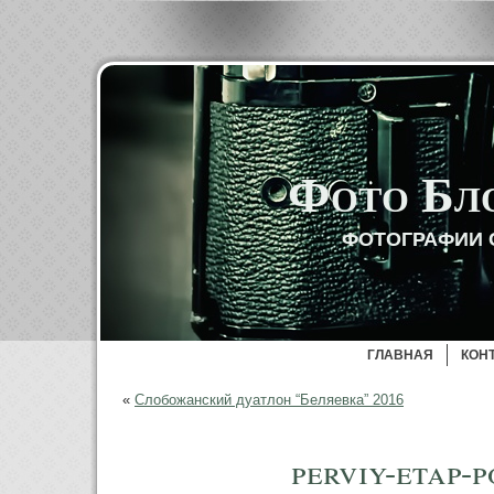
Фото Бл
ФОТОГРАФИИ 
ГЛАВНАЯ
КОН
«
Слобожанский дуатлон “Беляевка” 2016
perviy-etap-p