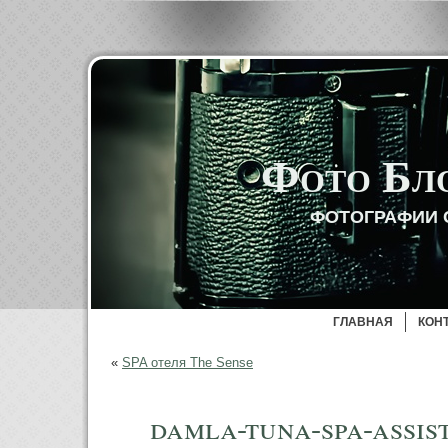
Фото Бл
ФОТОГРАФИИ 
ГЛАВНАЯ
КОН
«
SPA отеля The Sense
damla-tuna-spa-assi