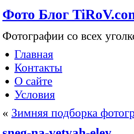
Фото Блог TiRoV.co
Фотографии со всех уголк
Главная
Контакты
О сайте
Условия
«
Зимняя подборка фотог
sneg-na-vetvah-eley