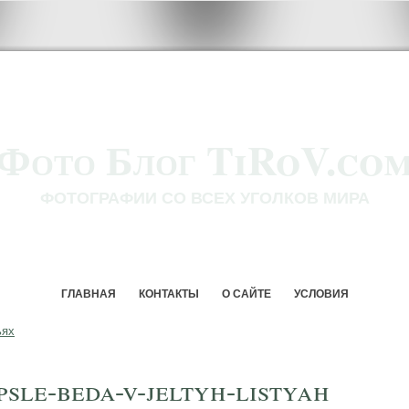
Фото Блог TiRoV.co
ФОТОГРАФИИ СО ВСЕХ УГОЛКОВ МИРА
ГЛАВНАЯ
КОНТАКТЫ
О САЙТЕ
УСЛОВИЯ
ьях
psle-beda-v-jeltyh-listyah