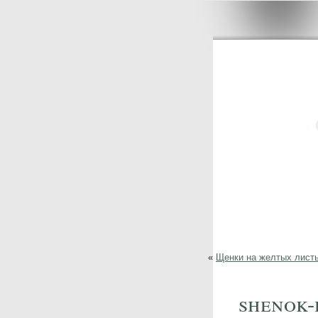
«
Щенки на желтых лист
shenok-