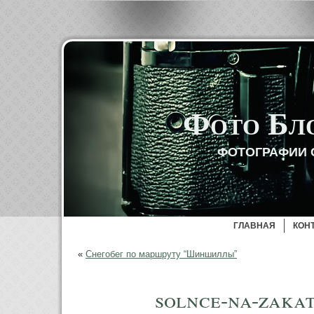
Фото Бл
ФОТОГРАФИИ 
ГЛАВНАЯ
КОН
«
Снегобег по маршруту “Шиншиллы”
solnce-na-zakat