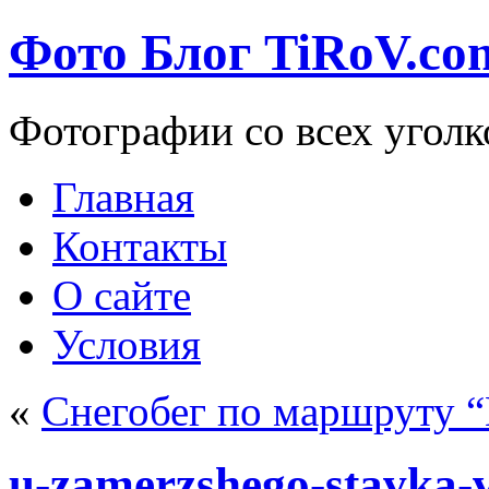
Фото Блог TiRoV.co
Фотографии со всех уголк
Главная
Контакты
О сайте
Условия
«
Снегобег по маршруту
u-zamerzshego-stavka-