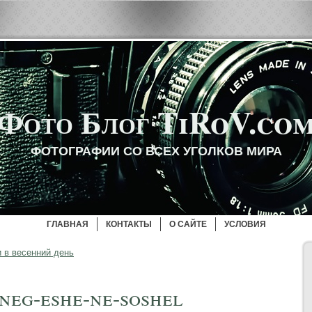
Фото Блог TiRoV.co
ФОТОГРАФИИ СО ВСЕХ УГОЛКОВ МИРА
ГЛАВНАЯ
КОНТАКТЫ
О САЙТЕ
УСЛОВИЯ
 в весенний день
neg-eshe-ne-soshel