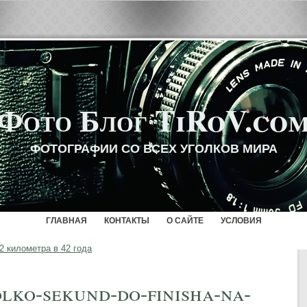
Фото Блог TiRoV.co
ФОТОГРАФИИ СО ВСЕХ УГОЛКОВ МИРА
ГЛАВНАЯ
КОНТАКТЫ
О САЙТЕ
УСЛОВИЯ
 километра в 42 года
lko-sekund-do-finisha-na-