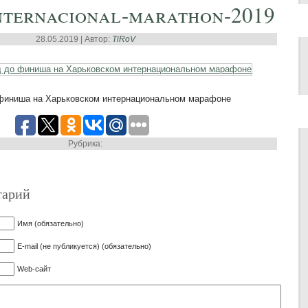
nternacional-marathon-2019
28.05.2019 | Автор:
TiRoV
 финиша на Харьковском интернациональном марафоне
Рубрика:
тарий
Имя (обязательно)
E-mail (не публикуется) (обязательно)
Web-сайт