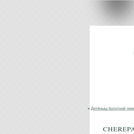
«
Детёныш болотной чер
cherep