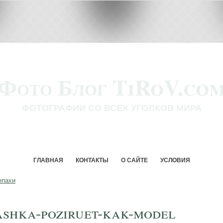
Фото Блог TiRoV.co
ФОТОГРАФИИ СО ВСЕХ УГОЛКОВ МИРА
ГЛАВНАЯ
КОНТАКТЫ
О САЙТЕ
УСЛОВИЯ
епахи
ashka-poziruet-kak-model