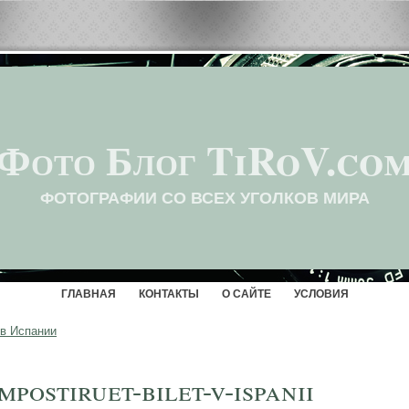
Фото Блог TiRoV.co
ФОТОГРАФИИ СО ВСЕХ УГОЛКОВ МИРА
ГЛАВНАЯ
КОНТАКТЫ
О САЙТЕ
УСЛОВИЯ
 в Испании
mpostiruet-bilet-v-ispanii