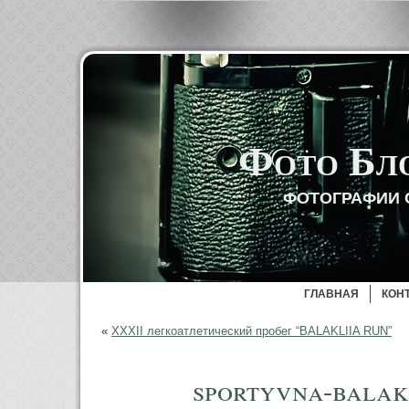
Фото Бл
ФОТОГРАФИИ 
ГЛАВНАЯ
КОН
«
ХХХІІ легкоатлетический пробег “BALAKLIIA RUN”
sportyvna-balak