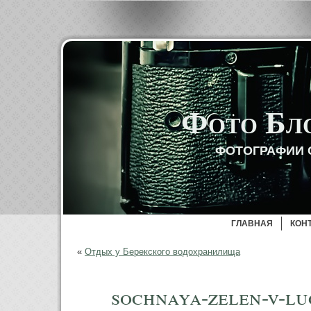
Фото Бл
ФОТОГРАФИИ 
ГЛАВНАЯ
КОН
«
Отдых у Берекского водохранилища
sochnaya-zelen-v-l