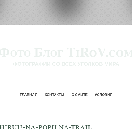
Фото Блог TiRoV.co
ФОТОГРАФИИ СО ВСЕХ УГОЛКОВ МИРА
ГЛАВНАЯ
КОНТАКТЫ
О САЙТЕ
УСЛОВИЯ
shiruu-na-popilna-trail