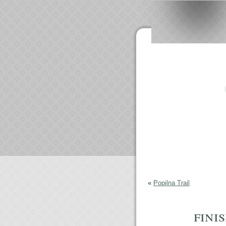
«
Popilna Trail
fini