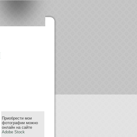
m
Приобрести мои
фотографии можно
онлайн на сайте
Adobe Stock