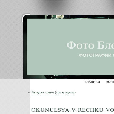
Фото Бл
ФОТОГРАФИИ 
ГЛАВНАЯ
КОН
«
Западня трейл (три в одном)
okunulsya-v-rechku-vo