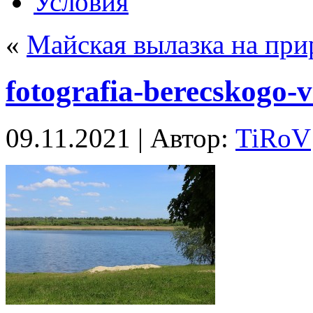
Условия
«
Майская вылазка на при
fotografia-berecskogo-
09.11.2021 | Автор:
TiRoV