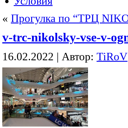
Условия
«
Прогулка по “ТРЦ NI
v-trc-nikolsky-vse-v-og
16.02.2022 | Автор:
TiRoV